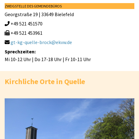
ZWEIGSTELLE DES GEMEINDEBÜROS
Georgstraße 19 | 33649 Bielefeld
+49 521 451570

+49 521 453961

gt-kg-quelle-brock@ekvw.de

Sprechzeiten:
Mi 10-12 Uhr | Do 17-18 Uhr | Fr 10-11 Uhr
Kirchliche Orte in Quelle