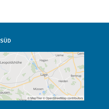
-SÜD
© MapTiler
© OpenStreetMap contributors