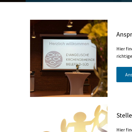
Ansp
Hier fin
richtig
An
Stell
Hier fin