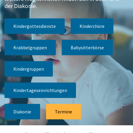
der Diakonie.
Kindergottesdienste
Kinderchöre
Krabbelgruppen
Babysitterbörse
Kindergruppen
Kindertageseinrichtungen
Diakonie
Termine