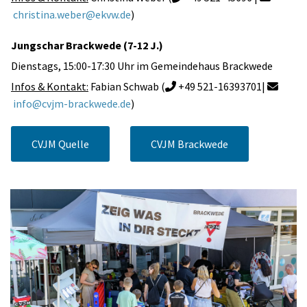
christina.weber@ekvw.de
)
Jungschar Brackwede (7-12 J.)
Dienstags, 15:00-17:30 Uhr im Gemeindehaus Brackwede
Infos & Kontakt:
Fabian Schwab (
+49 521-16393701|


info@cvjm-brackwede.de
)
CVJM Quelle
CVJM Brackwede