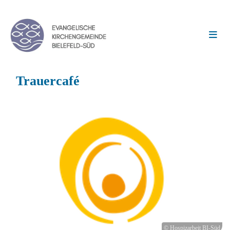
Trauercafé
© Hospizarbeit BI-Süd