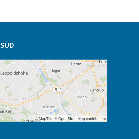
-SÜD
© MapTiler
© OpenStreetMap contributors