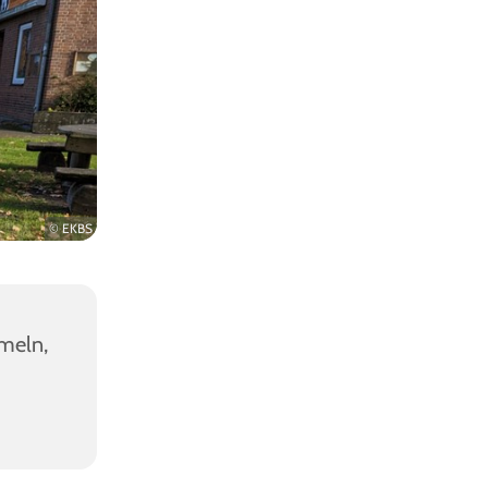
© EKBS
meln,