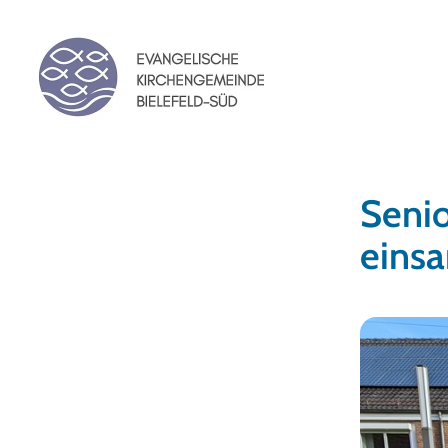
Senio
eins