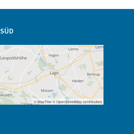
-SÜD
© MapTiler
© OpenStreetMap contributors