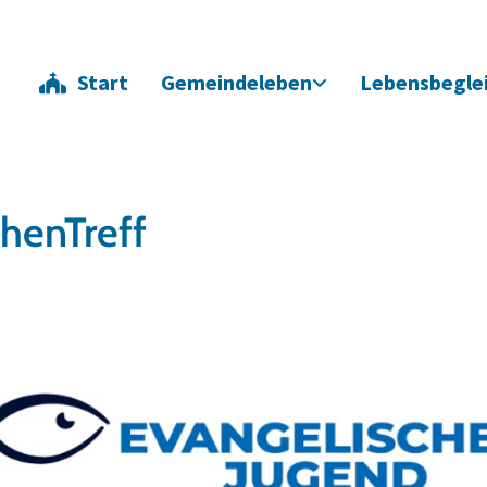
Start
Gemeindeleben
Lebensbegle
henTreff