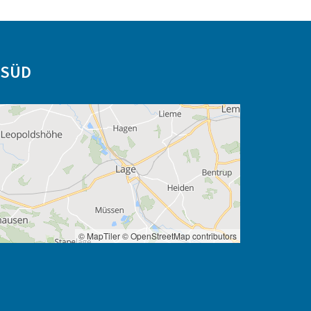
-SÜD
© MapTiler
© OpenStreetMap contributors