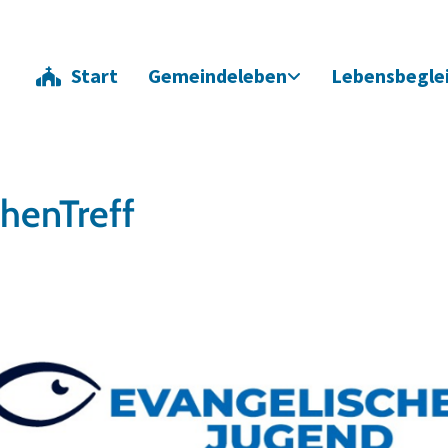
Start
Gemeindeleben
Lebensbegle
henTreff