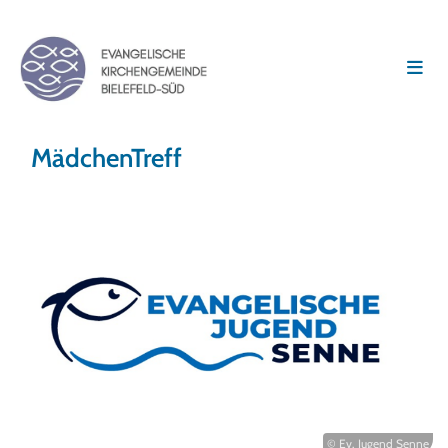
MädchenTreff
© Ev. Jugend Senne