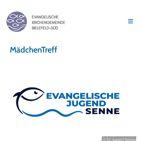
MädchenTreff
© Ev. Jugend Senne