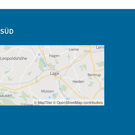
-SÜD
© MapTiler
© OpenStreetMap contributors