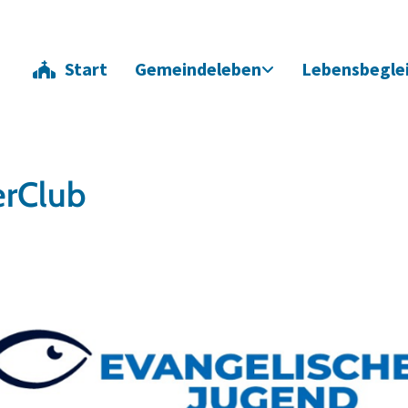
Start
Gemeindeleben
Lebensbegle
erClub