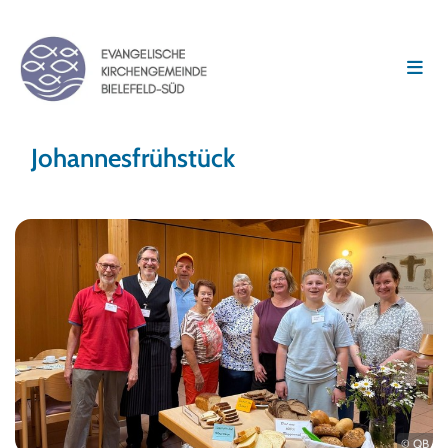
Johannesfrühstück
© QB