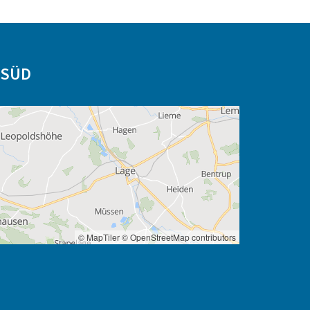
-SÜD
© MapTiler
© OpenStreetMap contributors