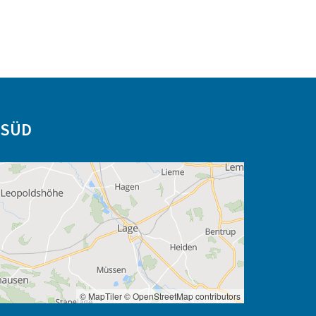
-SÜD
© MapTiler
© OpenStreetMap contributors