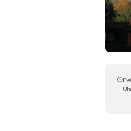
Fre
Uh